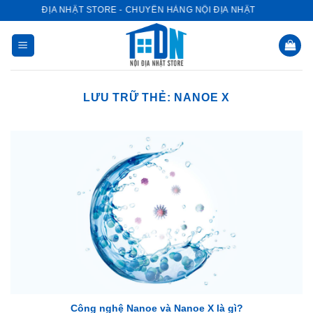
Bỏ
NỘI ĐỊA NHẬT STORE - CHUYÊN HÀNG NỘI ĐỊA NHẬT
qua
nội
dung
LƯU TRỮ THẺ:
NANOE X
Công nghệ Nanoe và Nanoe X là gì?