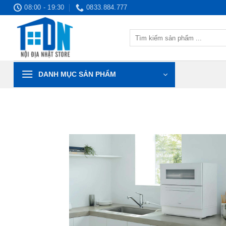
Bỏ
08:00 - 19:30
0833.884.777
qua
nội
Tìm
dung
kiếm:
DANH MỤC SẢN PHẨM