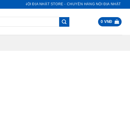
NỘI ĐỊA NHẬT STORE - CHUYÊN HÀNG NỘI ĐỊA NHẬT
0
VNĐ