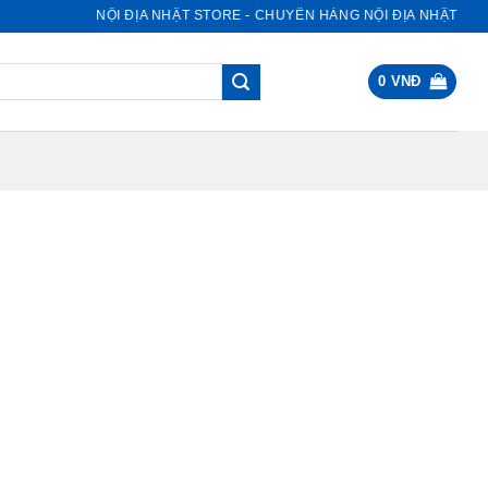
NỘI ĐỊA NHẬT STORE - CHUYÊN HÀNG NỘI ĐỊA NHẬT
0
VNĐ