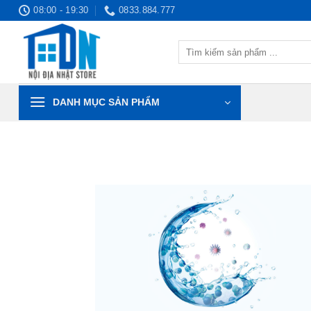
Bỏ
08:00 - 19:30
0833.884.777
qua
nội
Tìm
dung
kiếm:
DANH MỤC SẢN PHẨM