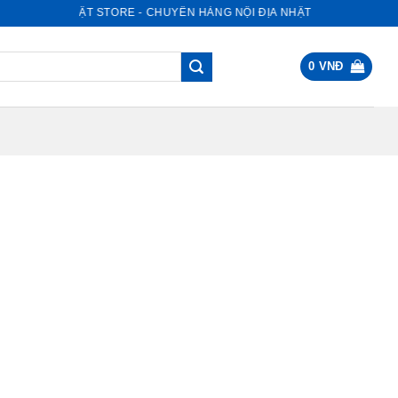
NỘI ĐỊA NHẬT STORE - CHUYÊN HÀNG NỘI ĐỊA NHẬT
0
VNĐ